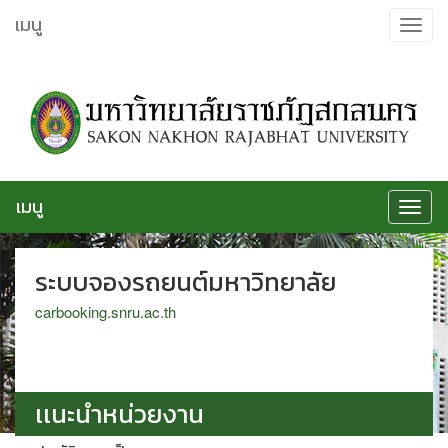
ข้าม
เมนู
Toggle
ไป
navigat
ยัง
เนื้อหา
เมนู
Toggle
navigat
ระบบจองรถยนต์มหาวิทยาลัย
carbooking.snru.ac.th
เเนะนำหน่วยงาน